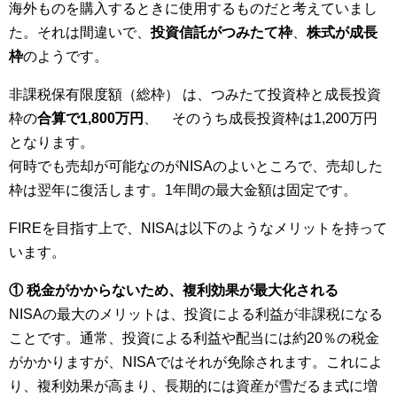
海外ものを購入するときに使用するものだと考えていまし
た。それは間違いで、
投資信託がつみたて枠
、
株式が成長
枠
のようです。
非課税保有限度額（総枠） は、つみたて投資枠と成長投資
枠の
合算で1,800万円
、 そのうち成長投資枠は1,200万円
となります。
何時でも売却が可能なのがNISAのよいところで、売却した
枠は翌年に復活します。1年間の最大金額は固定です。
FIREを目指す上で、NISAは以下のようなメリットを持って
います。
① 税金がかからないため、複利効果が最大化される
NISAの最大のメリットは、投資による利益が非課税になる
ことです。通常、投資による利益や配当には約20％の税金
がかかりますが、NISAではそれが免除されます。これによ
り、複利効果が高まり、長期的には資産が雪だるま式に増