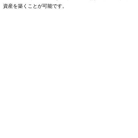
資産を築くことが可能です。
調べてみると、NISAって悪くない制度じゃないかなぁと感
じています。論より証拠、まずは少額で始めてみようかと
計画中です。