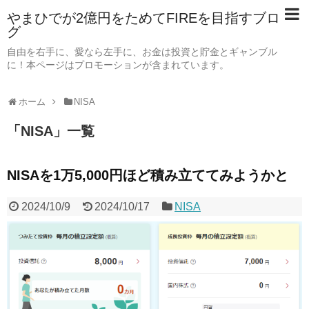
やまひでが2億円をためてFIREを目指すブロ
グ
自由を右手に、愛なら左手に、お金は投資と貯金とギャンブル
に！本ページはプロモーションが含まれています。
ホーム
NISA
「
NISA
」
一覧
NISAを1万5,000円ほど積み立ててみようかと
2024/10/9
2024/10/17
NISA