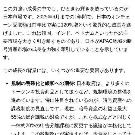
この力強い成長の中でも、ひときわ輝きを放っているのが
日本市場です。2025年6月までの1年間で、日本のオンチェ
ーン受取額は前年比で実に120%増という驚異的な成長を遂
げました。これは韓国、インド、ベトナムといった他の主
要市場を大きく引き離すものであり、日本がAPAC地域の暗
号資産市場の成長を力強く牽引していることを示していま
す。
この成長の背景には、いくつかの重要な要因があります。
規制の明確化と緩和への期待:
日本政府は、より多くの
トークンを投資商品として扱うなど、規制環境の整備を
進めています。特に注目されているのが、暗号資産への
課税制度の見直しです。現在、暗号資産の利益は最大
55%の総合課税の対象ですが、これを株式などと同じく
一律約20%の申告分離課税に変更する議論が本格化して
います。この税制改正が実現すれば、投資家にとって大