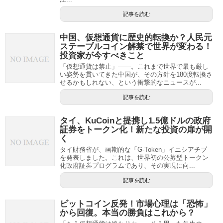
記事を読む
中国、仮想通貨に歴史的転換か？人民元
ステーブルコイン解禁で世界が変わる！
投資家が今すべきこと
「仮想通貨は禁止」――。これまで世界で最も厳し
い姿勢を貫いてきた中国が、その方針を180度転換さ
せるかもしれない、という衝撃的なニュースが...
記事を読む
タイ、KuCoinと提携し1.5億ドルの政府
証券をトークン化！新たな投資の扉が開
く
タイ財務省が、画期的な「G-Token」イニシアチブ
を発表しました。これは、世界初の公募型トークン
化政府証券プログラムであり、その実現に向...
記事を読む
ビットコイン反発！市場心理は「恐怖」
から回復。本当の勝負はこれから？