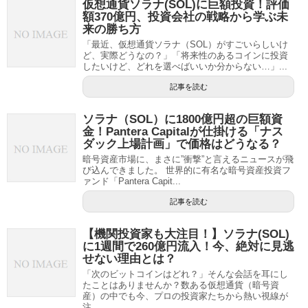
仮想通貨ソラナ(SOL)に巨額投資！評価
額370億円、投資会社の戦略から学ぶ未
来の勝ち方
「最近、仮想通貨ソラナ（SOL）がすごいらしいけ
ど、実際どうなの？」「将来性のあるコインに投資
したいけど、どれを選べばいいか分からない…」...
記事を読む
ソラナ（SOL）に1800億円超の巨額資
金！Pantera Capitalが仕掛ける「ナス
ダック上場計画」で価格はどうなる？
暗号資産市場に、まさに”衝撃”と言えるニュースが飛
び込んできました。 世界的に有名な暗号資産投資フ
ァンド「Pantera Capit...
記事を読む
【機関投資家も大注目！】ソラナ(SOL)
に1週間で260億円流入！今、絶対に見逃
せない理由とは？
「次のビットコインはどれ？」そんな会話を耳にし
たことはありませんか？数ある仮想通貨（暗号資
産）の中でも今、プロの投資家たちから熱い視線が
注...