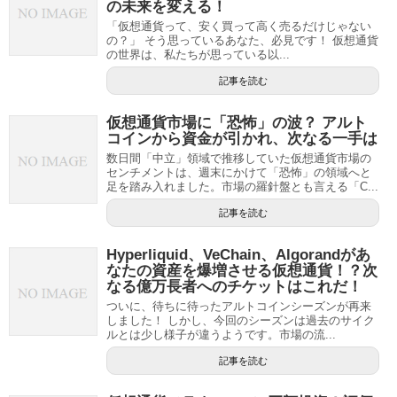
の未来を変える！
「仮想通貨って、安く買って高く売るだけじゃない
の？」 そう思っているあなた、必見です！ 仮想通貨
の世界は、私たちが思っている以...
記事を読む
仮想通貨市場に「恐怖」の波？ アルト
コインから資金が引かれ、次なる一手は
数日間「中立」領域で推移していた仮想通貨市場の
センチメントは、週末にかけて「恐怖」の領域へと
足を踏み入れました。市場の羅針盤とも言える「C...
記事を読む
Hyperliquid、VeChain、Algorandがあ
なたの資産を爆増させる仮想通貨！？次
なる億万長者へのチケットはこれだ！
ついに、待ちに待ったアルトコインシーズンが再来
しました！ しかし、今回のシーズンは過去のサイク
ルとは少し様子が違うようです。市場の流...
記事を読む