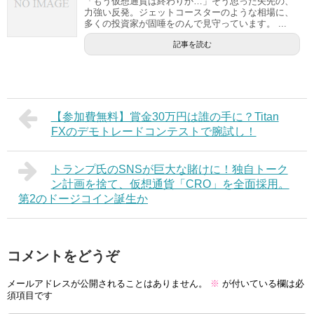
「もう仮想通貨は終わりか…」そう思った矢先の、
力強い反発。ジェットコースターのような相場に、
多くの投資家が固唾をのんで見守っています。 ...
記事を読む
【参加費無料】賞金30万円は誰の手に？Titan
FXのデモトレードコンテストで腕試し！
トランプ氏のSNSが巨大な賭けに！独自トーク
ン計画を捨て、仮想通貨「CRO」を全面採用。
第2のドージコイン誕生か
コメントをどうぞ
メールアドレスが公開されることはありません。
※
が付いている欄は必
須項目です